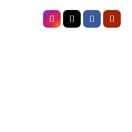
Fresch on
TOUR!
Live-Musik für Stadtfeste in Bayern
Outdoor-Event im Sommer richtig plane
Hochzeits-Setlist 2026: 30 Songs für
Juden, Babyboomer & Gen Z
« Ältere Einträge