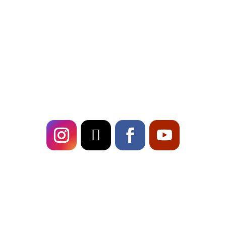
Erlebe mit Fresch, deiner
Event Band
in
Deutschland, unvergessliche Live-Shows und
erstklassige Musikalität. Buche uns für dein
Event und sorge für ein Highlight, das in
Erinnerung bleibt!
Follow
US!
Fresch on
TOUR!
Live-Musik für Stadtfeste in Bayern
Outdoor-Event im Sommer richtig planen