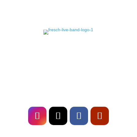
Erlebe mit Fresch, deiner
Event Band
in
Deutschland, unvergessliche Live-Shows und
erstklassige Musikalität. Buche uns für dein
Event und sorge für ein Highlight, das in
Erinnerung bleibt!
Follow
US!