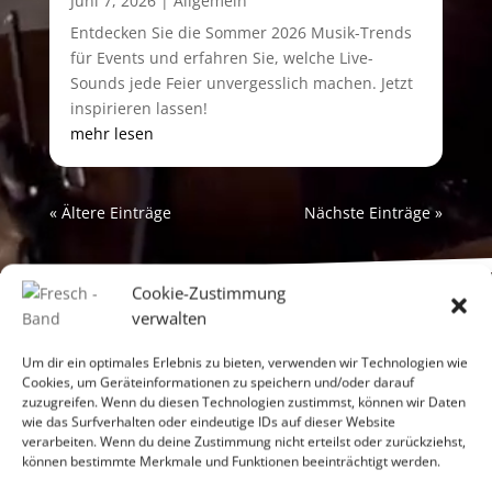
Juni 7, 2026
|
Allgemein
Entdecken Sie die Sommer 2026 Musik-Trends
für Events und erfahren Sie, welche Live-
Sounds jede Feier unvergesslich machen. Jetzt
inspirieren lassen!
mehr lesen
« Ältere Einträge
Nächste Einträge »
Cookie-Zustimmung
verwalten
Um dir ein optimales Erlebnis zu bieten, verwenden wir Technologien wie
CONTACT
US!
Cookies, um Geräteinformationen zu speichern und/oder darauf
zuzugreifen. Wenn du diesen Technologien zustimmst, können wir Daten
wie das Surfverhalten oder eindeutige IDs auf dieser Website
verarbeiten. Wenn du deine Zustimmung nicht erteilst oder zurückziehst,
Firma oder privat?
*
können bestimmte Merkmale und Funktionen beeinträchtigt werden.