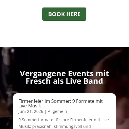
BOOK HERE
Video-
Player
Vergangene Events mit
Fresch als Live Band
Firmenfeier im Sommer: 9 Formate mit
Live-Musik
Juni 21, 2026
|
Allgemein
9 Sommerformate für Ihre Firmenfeier mit Live-
Musik: praxisnah, stimmungsvoll und