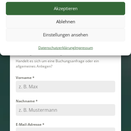
Firma - gewerblich
Akzeptieren
Privat
Ist das Anliegen für dich privat oder eine Firma?
Ablehnen
Zweck der Anfrage
*
Einstellungen ansehen
Buchungsanfrage
Datenschutzerklärung
Impressum
Allgemeines Anliegen
Handelt es sich um eine Buchungsanfrage oder ein
allgemeines Anliegen?
Vorname
*
Nachname
*
E-Mail-Adresse
*