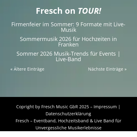
Fresch on
TOUR!
Firmenfeier im Sommer: 9 Formate mit Live-
Musik
Sommermusik 2026 für Hochzeiten in
Franken
Sommer 2026 Musik-Trends für Events |
Live-Band
« Ältere Einträge
Nächste Einträge »
Copright by Fresch Music GbR 2025 –
Impressum
|
Datenschutzerklärung
Fresch –
Eventband
,
Hochzeitsband
& Live Band für
Unvergessliche Musikerlebnisse