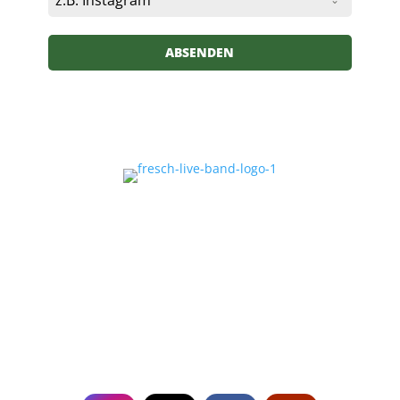
ABSENDEN
Erlebe mit Fresch, deiner
Event Band
in
Deutschland, unvergessliche Live-Shows und
erstklassige Musikalität. Buche uns für dein
Event und sorge für ein Highlight, das in
Erinnerung bleibt!
Follow
US!