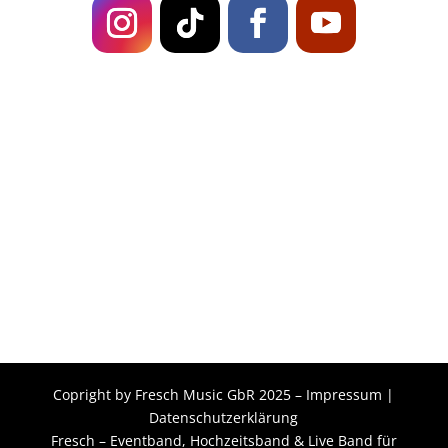
Fresch on
TOUR!
Live-Musik für Stadtfeste in Bayern
Outdoor-Event im Sommer richtig planen
Hochzeits-Setlist 2026: 30 Songs für Juden,
Babyboomer & Gen Z
« Ältere Einträge
Copright by Fresch Music GbR 2025 –
Impressum
|
Datenschutzerklärung
Fresch –
Eventband
,
Hochzeitsband
& Live Band für