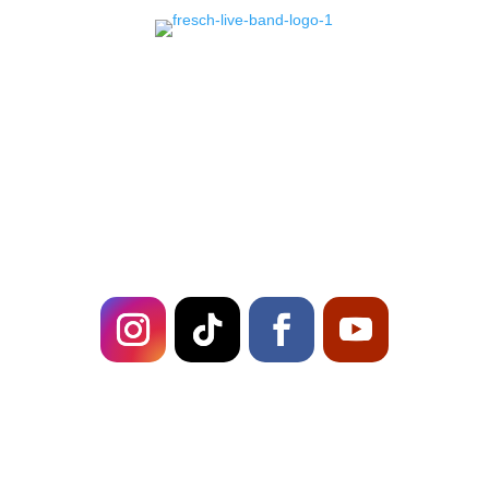
Erlebe mit Fresch, deiner
Event Band
in
Deutschland, unvergessliche Live-Shows und
erstklassige Musikalität. Buche uns für dein
Event und sorge für ein Highlight, das in
Erinnerung bleibt!
US!
Follow
TOUR!
Fresch on
Stadtfeste und Sommerfeste: Live-Musik