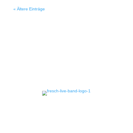
« Ältere Einträge
CONTACT
US!
Erlebe mit Fresch, deiner
Event Band
in
Deutschland, unvergessliche Live-Shows und
erstklassige Musikalität. Buche uns für dein
Event und sorge für ein Highlight, das in
Erinnerung bleibt!