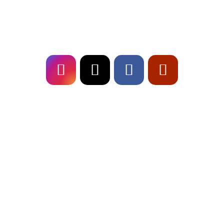
Follow
US!
Fresch on
TOUR!
Stadtfeste und Sommerfeste: Live-Musik
perfekt planen | Fresch
Eventdetails – Fresch Live-Band: Perfekt für
Hochzeiten & Events
Sommer-Hochzeit in Franken: Technik für
Outdoor-Partys
« Ältere Einträge
Nächste Einträge »