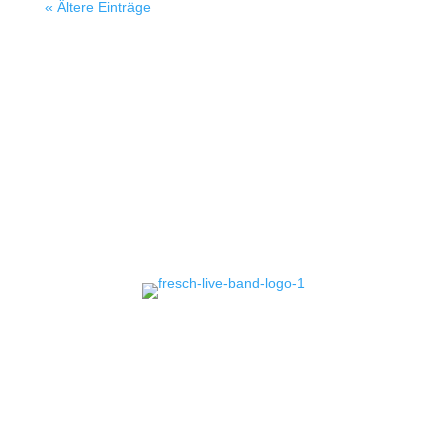
« Ältere Einträge
CONTACT
US!
Erlebe mit Fresch, deiner
Event Band
in
Deutschland, unvergessliche Live-Shows und
erstklassige Musikalität. Buche uns für dein
Event und sorge für ein Highlight, das in
Erinnerung bleibt!