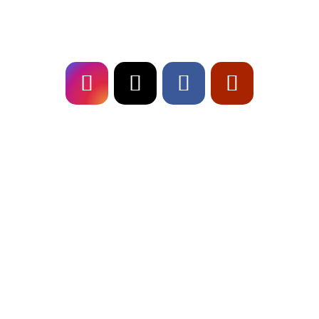
Follow
US!
Fresch on
TOUR!
Live-Musik für Stadtfeste in Bayern
Outdoor-Event im Sommer richtig planen
Hochzeits-Setlist 2026: 30 Songs für Juden,
Babyboomer & Gen Z
« Ältere Einträge